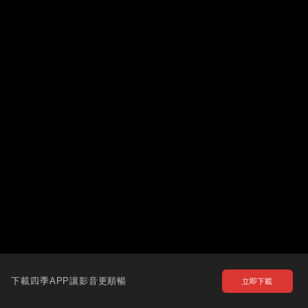
下載四季APP讓影音更順暢
立即下載