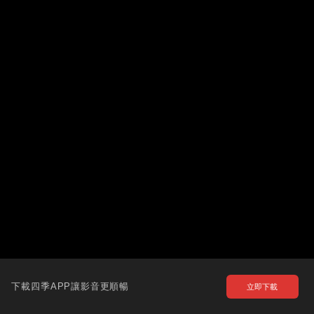
下載四季APP讓影音更順暢
立即下載