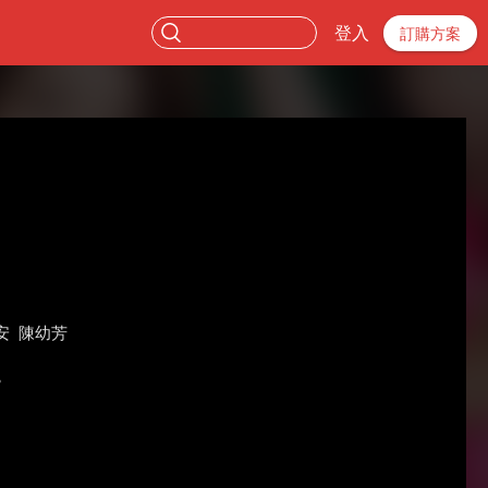
登入
訂購方案
安
陳幼芳
。