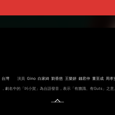
台灣
演員
Gino
白家綺
劉香慈
王樂妍
錢君仲
董至成
周孝
，劇名中的「叫小賀」為台語發音，表示「有膽識、有Guts」之意