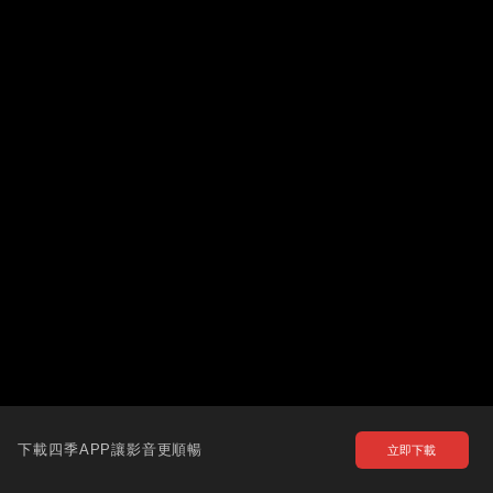
下載四季APP讓影音更順暢
立即下載