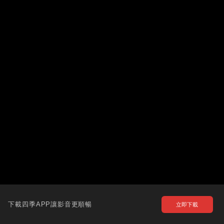
下載四季APP讓影音更順暢
立即下載