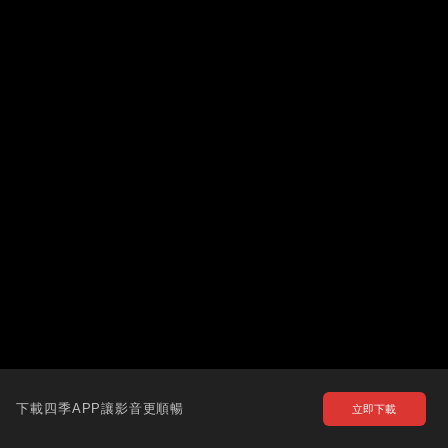
下載四季APP讓影音更順暢
立即下載