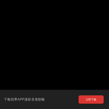
下載四季APP讓影音更順暢
立即下載