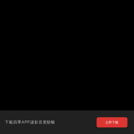
下載四季APP讓影音更順暢
立即下載