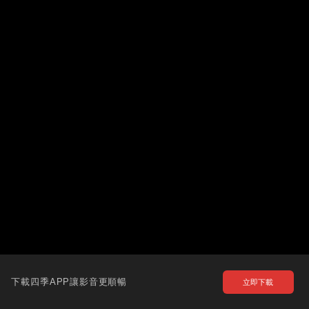
下載四季APP讓影音更順暢
立即下載