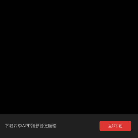
下載四季APP讓影音更順暢
立即下載