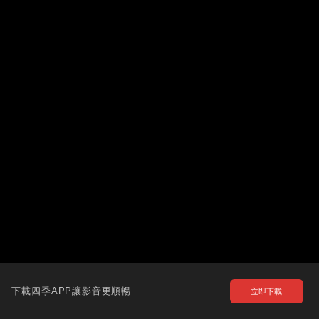
下載四季APP讓影音更順暢
立即下載