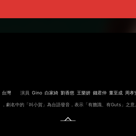
台灣
演員
Gino
白家綺
劉香慈
王樂妍
錢君仲
董至成
周孝
，劇名中的「叫小賀」為台語發音，表示「有膽識、有Guts」之意