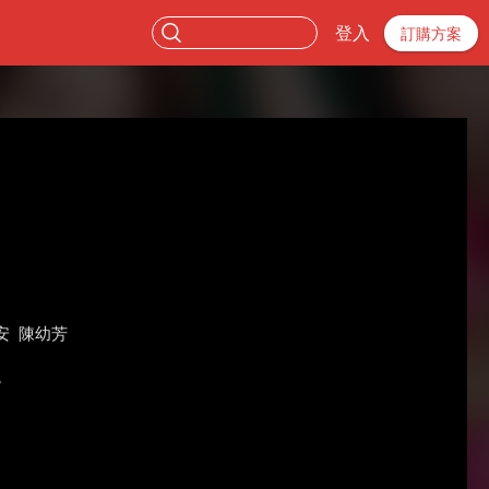
登入
訂購方案
安
陳幼芳
。