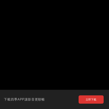
下載四季APP讓影音更順暢
立即下載