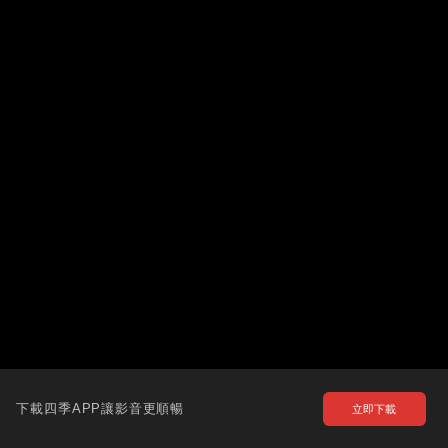
下載四季APP讓影音更順暢
立即下載