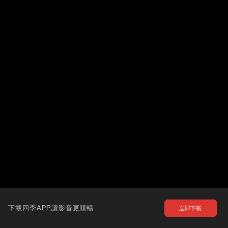
下載四季APP讓影音更順暢
立即下載