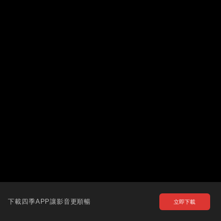
下載四季APP讓影音更順暢
立即下載