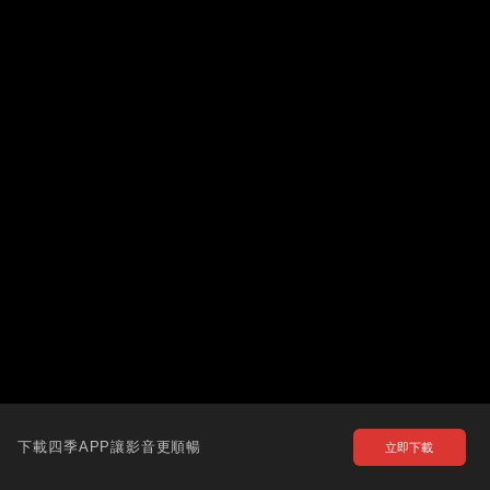
下載四季APP讓影音更順暢
立即下載