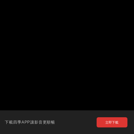
下載四季APP讓影音更順暢
立即下載