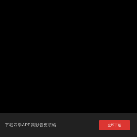
下載四季APP讓影音更順暢
立即下載