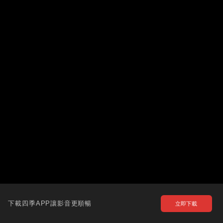
下載四季APP讓影音更順暢
立即下載