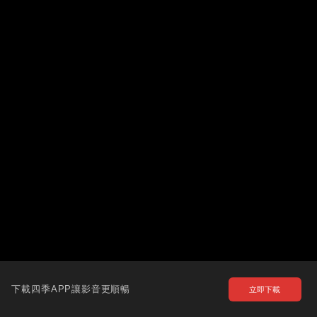
下載四季APP讓影音更順暢
立即下載