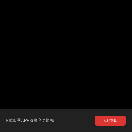
下載四季APP讓影音更順暢
立即下載