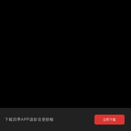
下載四季APP讓影音更順暢
立即下載