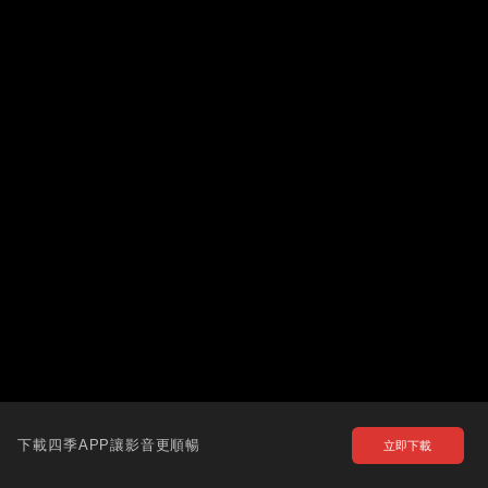
下載四季APP讓影音更順暢
立即下載