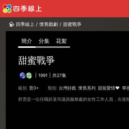
四季線上
/
懷舊戲劇
/
甜蜜戰爭
簡介
分集
花絮
甜蜜戰爭
1991
共27集
級別
普0+
類別
台灣好戲
懷舊系列
甜寵愛情❤️
華
舒雲是一位任職於某市議員服務處的女性​​工作人員，古道