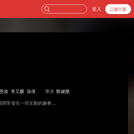
登入
訂購方案
恩俊
李又麟
張倩
導演
鄭健榮
常發生一些互動的趣事....