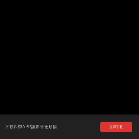
下載四季APP讓影音更順暢
立即下載