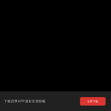
下載四季APP讓影音更順暢
立即下載