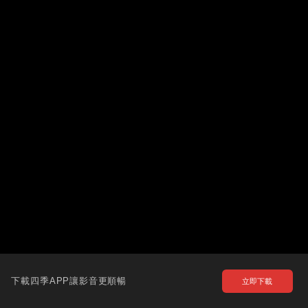
下載四季APP讓影音更順暢
立即下載