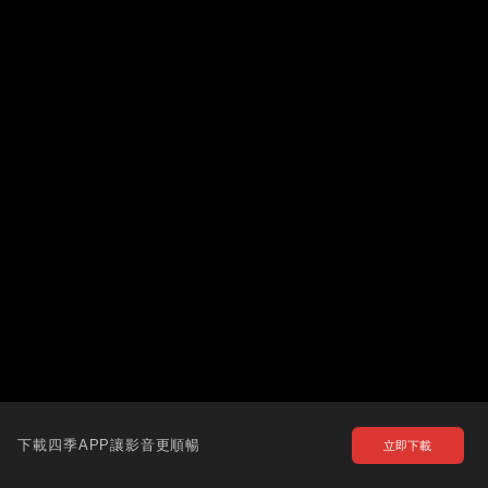
下載四季APP讓影音更順暢
立即下載