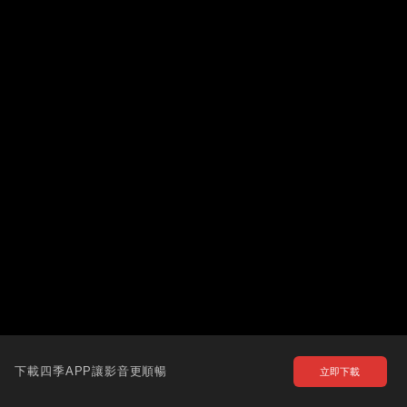
下載四季APP讓影音更順暢
立即下載