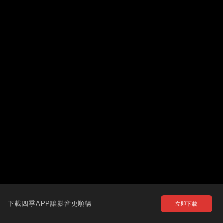
下載四季APP讓影音更順暢
立即下載