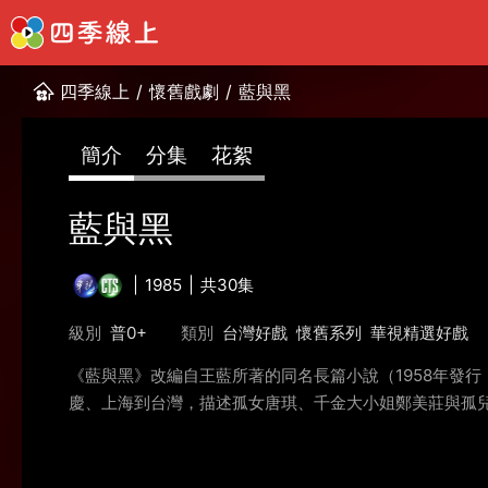
四季線上
/
懷舊戲劇
/
藍與黑
簡介
分集
花絮
藍與黑
1985
共30集
級別
普0+
類別
台灣好戲
懷舊系列
華視精選好戲
《藍與黑》改編自王藍所著的同名長篇小說（1958年發
慶、上海到台灣，描述孤女唐琪、千金大小姐鄭美莊與孤