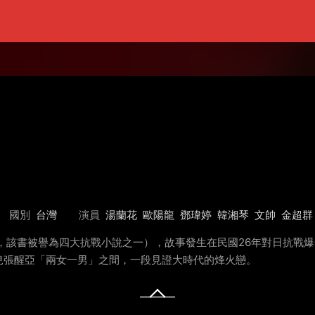
國別
台灣
演員
湯蘭花
歐陽龍
鄧瑋婷
韓湘琴
文帥
金超群
行，該書被譽為四大抗戰小說之一），故事發生在民國26年對日抗戰
兒張醒亞「兩女一男」之間，一段見證大時代的烽火戀。