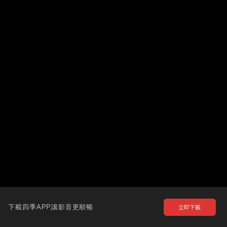
下載四季APP讓影音更順暢
立即下載