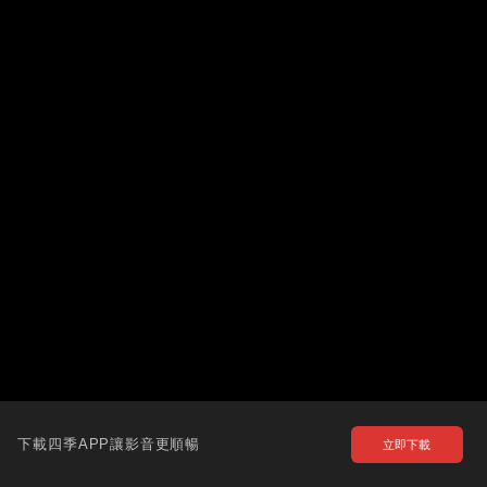
下載四季APP讓影音更順暢
立即下載