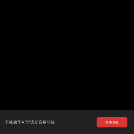
下載四季APP讓影音更順暢
立即下載