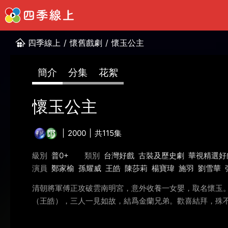
四季線上
/
懷舊戲劇
/
懷玉公主
簡介
分集
花絮
懷玉公主
2000
共115集
級別
普0+
類別
台灣好戲
古裝及歷史劇
華視精選好
演員
鄭家榆
孫耀威
王皓
陳莎莉
楊寶瑋
施羽
劉雪華
清朝將軍傅正攻破雲南明宮，意外收養一女嬰，取名懷玉
（王皓），三人一見如故，結爲金蘭兄弟。歡喜結拜，殊