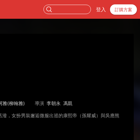
登入
訂購方案
阿雅(柳翰雅)
導演
李朝永
馮凱
活潑，女扮男裝邂逅微服出巡的康熙帝（孫耀威）與吳應熊