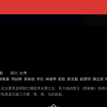
戲
國別
台灣
張鳳書
周紹棟
黃維德
李欣
林建華
歡歡
劉克勉
顧寶明
陳志朋
。此女嬰竟是明朝亡國皇帝永曆之女。長大後的懷玉（鄭家榆）熱情
不知竟是日後三方愛、恨、情、仇的起點。