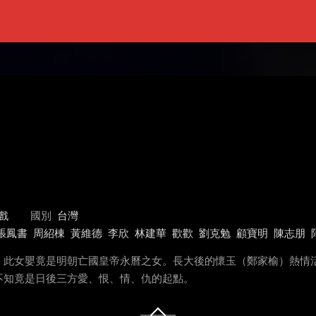
戲
國別
台灣
張鳳書
周紹棟
黃維德
李欣
林建華
歡歡
劉克勉
顧寶明
陳志朋
。此女嬰竟是明朝亡國皇帝永曆之女。長大後的懷玉（鄭家榆）熱情
不知竟是日後三方愛、恨、情、仇的起點。