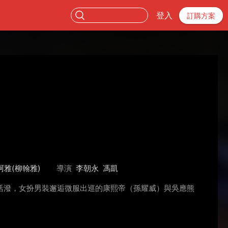
登入
訂購方案
阿雅(柳翰雅)
導演
李朝永
馮凱
活潑，女扮男裝邂逅微服出巡的康熙帝（孫耀威）與吳應熊