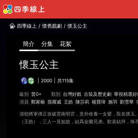
四季線上
/
懷舊戲劇
/
懷玉公主
簡介
分集
花絮
懷玉公主
2000
共115集
級別
普0+
類別
台灣好戲
古裝及歷史劇
華視精選好
演員
鄭家榆
孫耀威
王皓
陳莎莉
楊寶瑋
施羽
劉雪華
清朝將軍傅正攻破雲南明宮，意外收養一女嬰，取名懷玉
（王皓），三人一見如故，結爲金蘭兄弟。歡喜結拜，殊