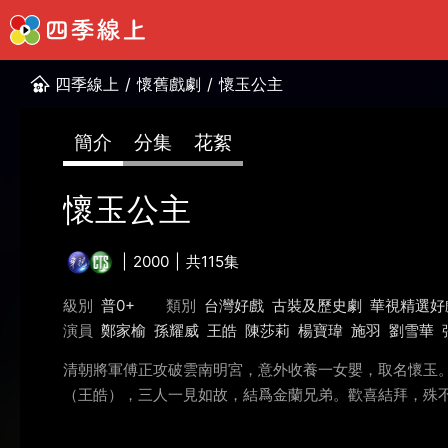
四季線上
/
懷舊戲劇
/
懷玉公主
簡介
分集
花絮
懷玉公主
2000
共115集
級別
普0+
類別
台灣好戲
古裝及歷史劇
華視精選好
演員
鄭家榆
孫耀威
王皓
陳莎莉
楊寶瑋
施羽
劉雪華
清朝將軍傅正攻破雲南明宮，意外收養一女嬰，取名懷玉
（王皓），三人一見如故，結爲金蘭兄弟。歡喜結拜，殊