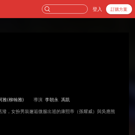
登入
訂購方案
阿雅(柳翰雅)
導演
李朝永
馮凱
活潑，女扮男裝邂逅微服出巡的康熙帝（孫耀威）與吳應熊