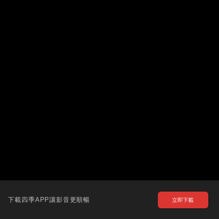
下載四季APP讓影音更順暢
立即下載