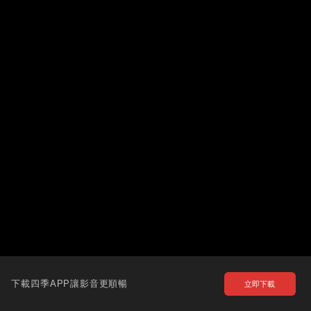
下載四季APP讓影音更順暢
立即下載