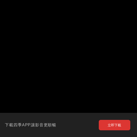
下載四季APP讓影音更順暢
立即下載