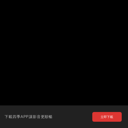
下載四季APP讓影音更順暢
立即下載