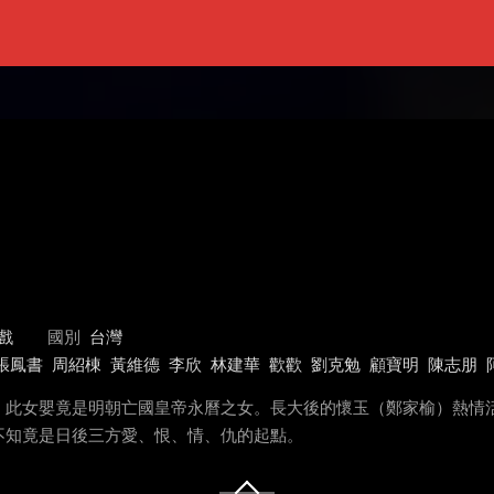
戲
國別
台灣
張鳳書
周紹棟
黃維德
李欣
林建華
歡歡
劉克勉
顧寶明
陳志朋
。此女嬰竟是明朝亡國皇帝永曆之女。長大後的懷玉（鄭家榆）熱情
不知竟是日後三方愛、恨、情、仇的起點。