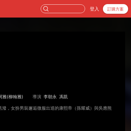
登入
訂購方案
阿雅(柳翰雅)
導演
李朝永
馮凱
活潑，女扮男裝邂逅微服出巡的康熙帝（孫耀威）與吳應熊