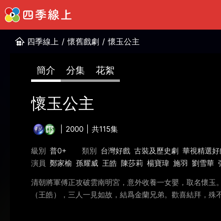
四季線上
/
懷舊戲劇
/
懷玉公主
簡介
分集
花絮
懷玉公主
2000
共115集
級別
普0+
類別
台灣好戲
古裝及歷史劇
華視精選好
演員
鄭家榆
孫耀威
王皓
陳莎莉
楊寶瑋
施羽
劉雪華
清朝將軍傅正攻破雲南明宮，意外收養一女嬰，取名懷玉
（王皓），三人一見如故，結爲金蘭兄弟。歡喜結拜，殊