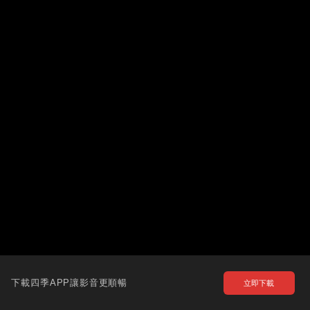
下載四季APP讓影音更順暢
立即下載