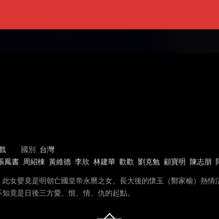
戲
國別
台灣
張鳳書
周紹棟
黃維德
李欣
林建華
歡歡
劉克勉
顧寶明
陳志朋
。此女嬰竟是明朝亡國皇帝永曆之女。長大後的懷玉（鄭家榆）熱情
不知竟是日後三方愛、恨、情、仇的起點。