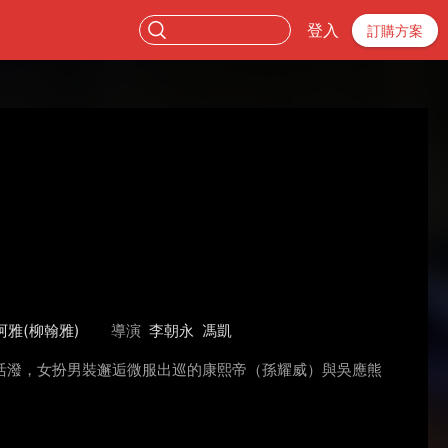
登入
訂購方案
阿雅(柳翰雅)
導演
李朝永
馮凱
活潑，女扮男裝邂逅微服出巡的康熙帝（孫耀威）與吳應熊