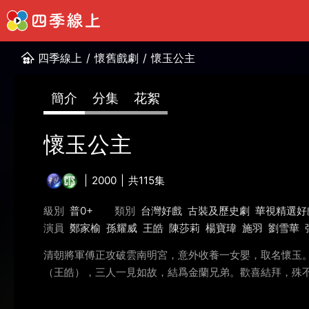
四季線上
/
懷舊戲劇
/
懷玉公主
簡介
分集
花絮
懷玉公主
2000
共115集
級別
普0+
類別
台灣好戲
古裝及歷史劇
華視精選好
演員
鄭家榆
孫耀威
王皓
陳莎莉
楊寶瑋
施羽
劉雪華
清朝將軍傅正攻破雲南明宮，意外收養一女嬰，取名懷玉
（王皓），三人一見如故，結爲金蘭兄弟。歡喜結拜，殊