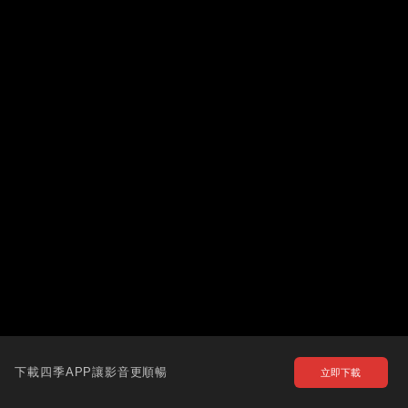
下載四季APP讓影音更順暢
立即下載