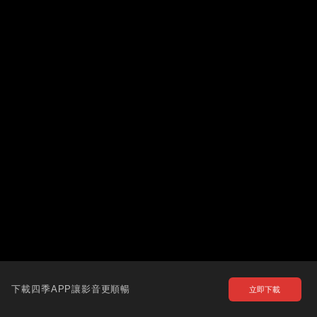
下載四季APP讓影音更順暢
立即下載