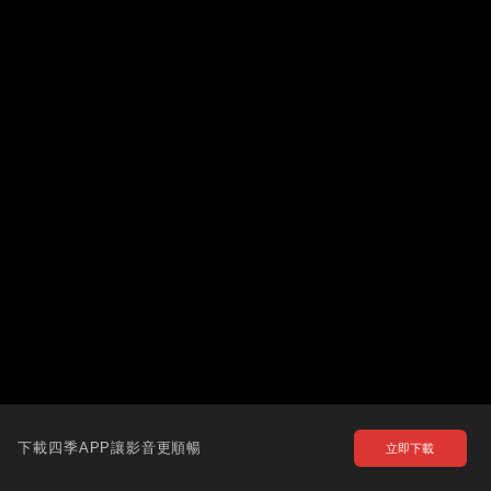
下載四季APP讓影音更順暢
立即下載