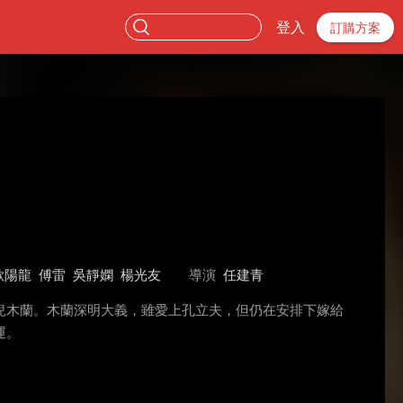
登入
訂購方案
歐陽龍
傅雷
吳靜嫻
楊光友
導演
任建青
兒木蘭。木蘭深明大義，雖愛上孔立夫，但仍在安排下嫁給
運。