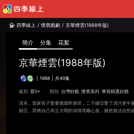
四季線上
/
懷舊戲劇
/
京華煙雲(1988年版)
簡介
分集
花絮
京華煙雲(1988年版)
1988
共40集
級別
普0+
類別
台灣好戲
懷舊系列
華視精選好戲
清末，曾家長子娶妻後隨即過世，二子緀亞娶了清污吏牛
順亞，而將自己與立大間的深情埋藏心底，雖然無法抗拒