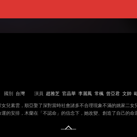
國別
台灣
演員
趙雅芝
官晶華
李麗鳳
常楓
曾亞君
文帥
家女兒素雲，順亞娶了深對當時社會諸多不合理現象不滿的姚家二女
命運的安排，木蘭在「不認命」的信念下，她改變、創造了自己的命