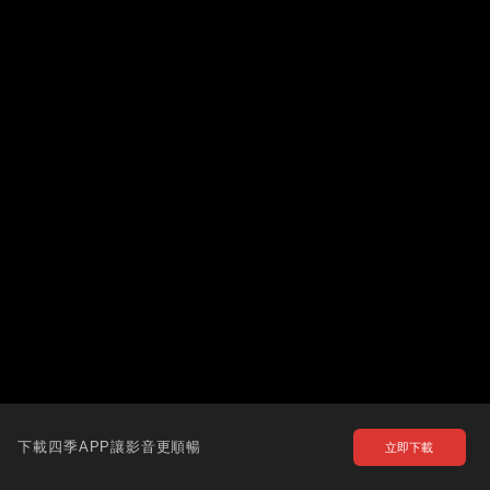
下載四季APP讓影音更順暢
立即下載